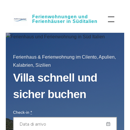
Skip
Ferienwohnungen und
to
Ferienhäuser in Süditalien
content
Ferienhaus & Ferienwohnung im Cilento, Apulien,
Kalabrien, Sizilien
Villa schnell und
sicher buchen
Check-in
*