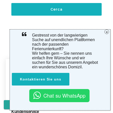
Gestresst von der langwierigen
Suche auf unendlichen Plattformen
Entdecken Sie Mediterraneo Case
nach der passenden
Ferienunterkunft?
Unsere Philosophie
Wir helfen gern – Sie nennen uns
einfach Ihre Wünsche und wir
Über uns
suchen für Sie aus unserem Angebot
This website uses cookies
ein wunderschönes Domizil.
AGB
We use cookies to analyze our traffic, personalize
Impressum
Kontaktieren Sie uns
marketing and to provide social media features.
Privacy
and cookies policy ›
.
Datenschutz
Chat su WhatsApp
Allow All Cookies
Media Center
DE
WhatsApp us
Kundenservice