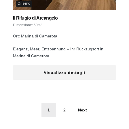
Cilento
Il Rifugio di Arcangelo
Dimensione:
50m²
Ort: Marina di Camerota
Eleganz, Meer, Entspannung – Ihr Rückzugsort in
Marina di Camerota.
Visualizza dettagli
Impaginazione
1
2
Next
di