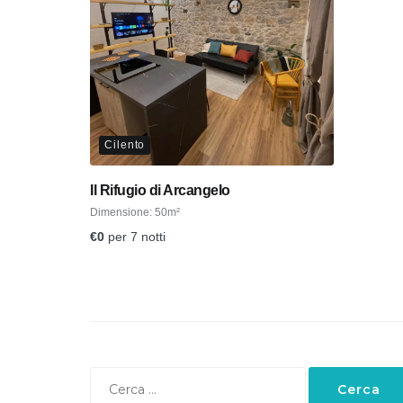
Cilento
Il Rifugio di Arcangelo
Dimensione:
50m²
€
0
per 7 notti
Ricerca
per: