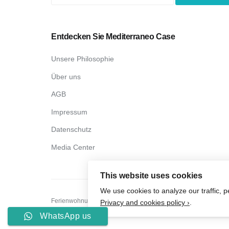
Entdecken Sie Mediterraneo Case
Unsere Philosophie
Über uns
AGB
Impressum
Datenschutz
Media Center
This website uses cookies
We use cookies to analyze our traffic, 
Ferienwohnungen und Ferienhäuser in Süditalien © 2026 All R
Privacy and cookies policy ›
.
WhatsApp us