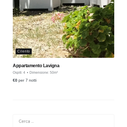
Cilento
Appartamento Lavigna
Ospiti:
4
Dimensione:
50m²
€
0
per 7 notti
Ricerca
per: