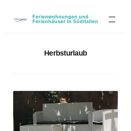
Skip
Ferienwohnungen und
to
Ferienhäuser in Süditalien
content
Herbsturlaub