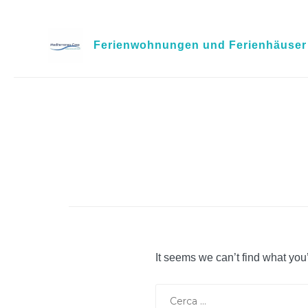
Skip
to
Ferienwohnungen und Ferienhäuser i
content
It seems we can’t find what you
Ricerca