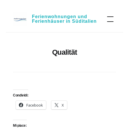
Skip
Ferienwohnungen und
to
Ferienhäuser in Süditalien
content
Qualität
Condividi:
Facebook
X
Mi piace: