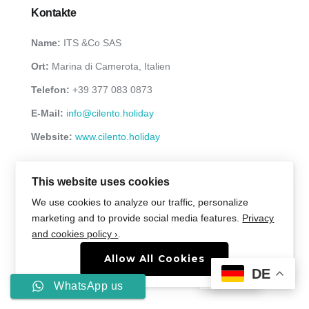
Kontakte
Name:
ITS &Co SAS
Ort:
Marina di Camerota, Italien
Telefon:
+39 377 083 0873
E-Mail:
info@cilento.holiday
Website:
www.cilento.holiday
This website uses cookies
We use cookies to analyze our traffic, personalize
marketing and to provide social media features.
Privacy
Ferienwohnungen und Ferienhäuser in Süditalien © 2026 All
and cookies policy ›
.
Rights Reserved
Allow All Cookies
Über uns
AGB
DE
DE
WhatsApp us