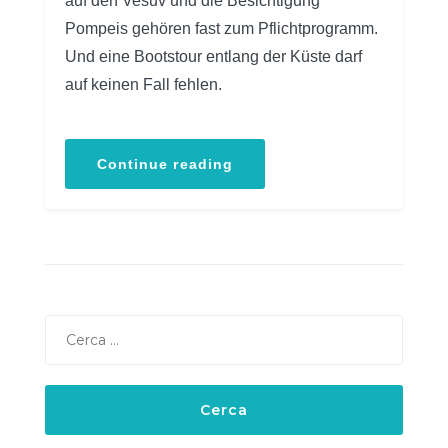
auf den Vesuv und die Besichtigung
Pompeis gehören fast zum Pflichtprogramm.
Und eine Bootstour entlang der Küste darf
auf keinen Fall fehlen.
“Porto
Continue reading
Infreschi”
Ricerca
per: