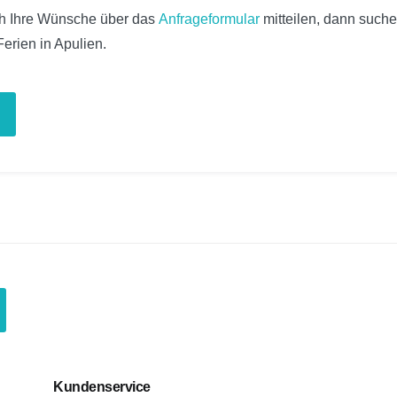
h Ihre Wünsche über das
Anfrageformular
mitteilen, dann suche
Ferien in Apulien.
Unsere
erienunterkünfte
it
ool”
Kundenservice