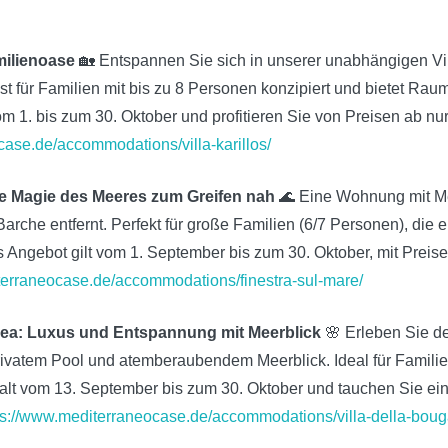
amilienoase
🏡 Entspannen Sie sich in unserer unabhängigen Vil
st für Familien mit bis zu 8 Personen konzipiert und bietet Ra
 vom 1. bis zum 30. Oktober und profitieren Sie von Preisen ab n
case.de/accommodations/villa-karillos/
e Magie des Meeres zum Greifen nah
🌊 Eine Wohnung mit Me
Barche entfernt. Perfekt für große Familien (6/7 Personen), di
 Angebot gilt vom 1. September bis zum 30. Oktober, mit Preise
terraneocase.de/accommodations/finestra-sul-mare/
illea: Luxus und Entspannung mit Meerblick
🌸 Erleben Sie d
rivatem Pool und atemberaubendem Meerblick. Ideal für Familie
lt vom 13. September bis zum 30. Oktober und tauchen Sie ein 
ps://www.mediterraneocase.de/accommodations/villa-della-bouga