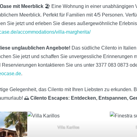
e Oase mit Meerblick
🏖️ Eine Wohnung in einer unabhängigen Vi
lichem Meerblick. Perfekt für Familien mit 4/5 Personen. Ver
en Sie jetzt und erleben Sie dieses außergewöhnliche Erlebnis
case.de/accommodations/villa-margherita/
diese unglaublichen Angebote!
Das südliche Cilento in Italien
hen Sie jetzt und schaffen Sie unvergessliche Erinnerungen mit
d Reservierungen kontaktieren Sie uns unter 3377 083 0873 od
eocase.de
.
tige Gelegenheit, das Cilento mit Ihren Liebsten zu erkunden. B
raumurlaub! 🌅
Cilento Escapes: Entdecken, Entspannen, Ge
Villa Karillos