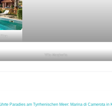
illea
Villa Margherita